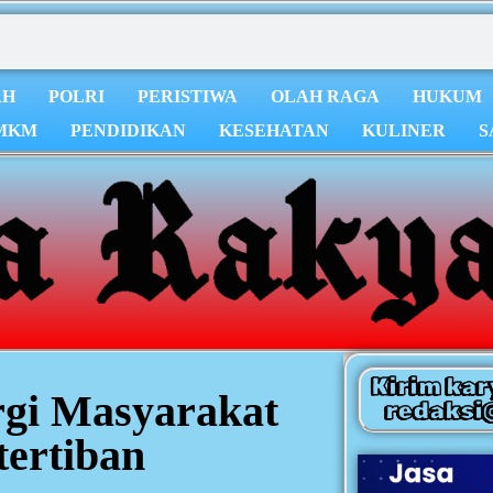
AH
POLRI
PERISTIWA
OLAH RAGA
HUKUM
MKM
PENDIDIKAN
KESEHATAN
KULINER
S
Kirim kar
rgi Masyarakat
redaksi
ertiban