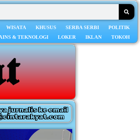
WISATA
KHUSUS
SERBA SERBI
POLITIK
AINS & TEKNOLOGI
LOKER
IKLAN
TOKOH
ya jurnalis ke email
@cintarakyat.com