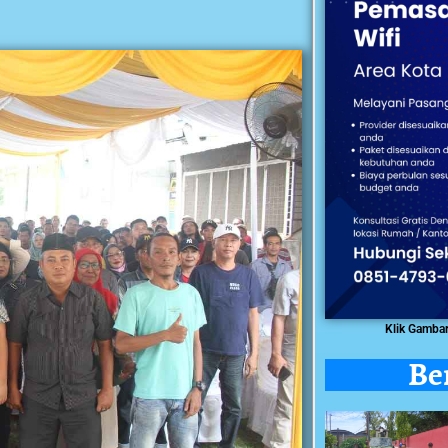
Klik Gamba
Be