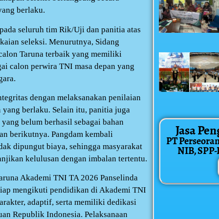
yang berlaku.
da seluruh tim Rik/Uji dan panitia atas
kaian seleksi. Menurutnya, Sidang
alon Taruna terbaik yang memiliki
agai calon perwira TNI masa depan yang
gara.
tegritas dengan melaksanakan penilaian
 yang berlaku. Selain itu, panitia juga
 yang belum berhasil sebagai bahan
Jasa Pen
tan berikutnya. Pangdam kembali
PT Perseora
dak dipungut biaya, sehingga masyarakat
NIB, SPP-IR
jikan kelulusan dengan imbalan tertentu.
Taruna Akademi TNI TA 2026 Panselinda
 siap mengikuti pendidikan di Akademi TNI
akter, adaptif, serta memiliki dedikasi
uan Republik Indonesia. Pelaksanaan