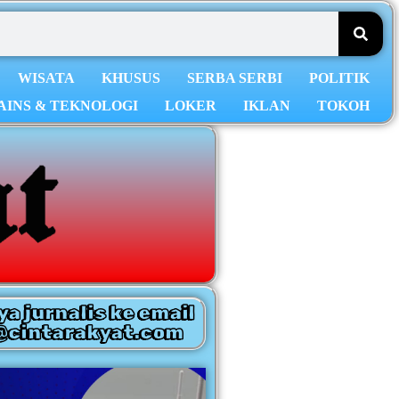
WISATA
KHUSUS
SERBA SERBI
POLITIK
AINS & TEKNOLOGI
LOKER
IKLAN
TOKOH
ya jurnalis ke email
@cintarakyat.com