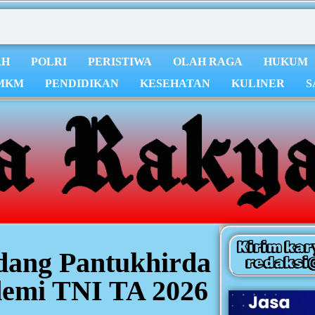
AH
POLRI
PERISTIWA
OLAH RAGA
HUKUM
MKM
PENDIDIKAN
KESEHATAN
KULINER
S
Kirim kar
dang Pantukhirda
redaksi
emi TNI TA 2026