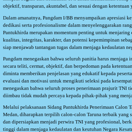
objektif, transparan, akuntabel, dan sesuai dengan ketentuan 
Dalam amanatnya, Pangdam I/BB menyampaikan apresiasi kepa
dedikasi serta profesionalisme dalam menyelenggarakan rang
Pantukhirda merupakan momentum penting untuk menjaring c
kualitas, integritas, karakter, dan potensi kepemimpinan seb
siap menjawab tantangan tugas dalam menjaga kedaulatan ne
Pangdam menegaskan bahwa seluruh panitia harus menjaga in
secara teliti, cermat, objektif, dan berpedoman pada ketentuan
diminta memberikan penjelasan yang edukatif kepada peserta
evaluasi dan motivasi untuk mengikuti seleksi pada kesempa
menegaskan bahwa seluruh proses penerimaan prajurit TNI ti
diimbau tidak mudah percaya kepada pihak-pihak yang menjan
Melalui pelaksanaan Sidang Pantukhirda Penerimaan Calon 
Medan, diharapkan terpilih calon-calon Taruna terbaik yang
dan dipersiapkan menjadi perwira TNI yang profesional, berkar
tinggi dalam menjaga kedaulatan dan keutuhan Negara Kesat