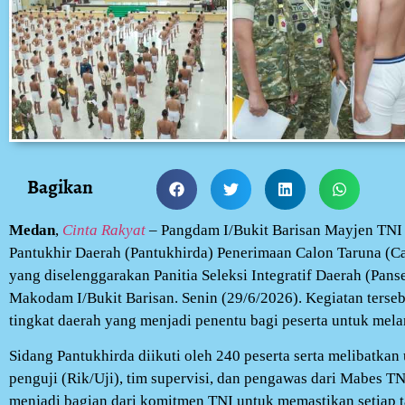
Bagikan
Medan
,
Cinta Rakyat
– Pangdam I/Bukit Barisan Mayjen TNI
Pantukhir Daerah (Pantukhirda) Penerimaan Calon Taruna (
yang diselenggarakan Panitia Seleksi Integratif Daerah (Pans
Makodam I/Bukit Barisan. Senin (29/6/2026). Kegiatan terseb
tingkat daerah yang menjadi penentu bagi peserta untuk melan
Sidang Pantukhirda diikuti oleh 240 peserta serta melibatkan 
penguji (Rik/Uji), tim supervisi, dan pengawas dari Mabes TN
menjadi bagian dari komitmen TNI untuk memastikan setiap t