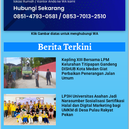
Klik Gambar diatas untuk menghubungi WA
Berita Terkini
Kepling XIII Bersama LPM
Kelurahan Titipapan Gandeng
DISHUB Kota Medan Giat
Perbaikan Penerangan Jalan
Umum
LP3H Universitas Asahan Jadi
Narasumber Sosialisasi Sertifikasi
Halal dan Digital Marketing bagi
UMKM di Desa Pulau Rakyat
Pekan