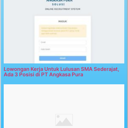
Lowongan Kerja Untuk Lulusan SMA Sederajat,
Ada 3 Posisi di PT Angkasa Pura