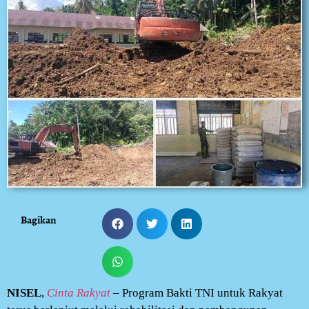
Bagikan
NISEL
,
Cinta Rakyat
– Program Bakti TNI untuk Rakyat