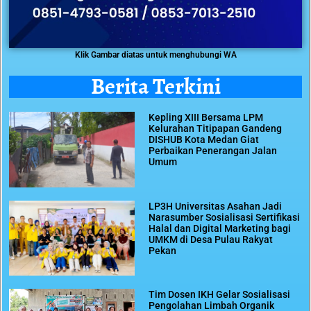
Klik Gambar diatas untuk menghubungi WA
Berita Terkini
Kepling XIII Bersama LPM
Kelurahan Titipapan Gandeng
DISHUB Kota Medan Giat
Perbaikan Penerangan Jalan
Umum
LP3H Universitas Asahan Jadi
Narasumber Sosialisasi Sertifikasi
Halal dan Digital Marketing bagi
UMKM di Desa Pulau Rakyat
Pekan
Tim Dosen IKH Gelar Sosialisasi
Pengolahan Limbah Organik