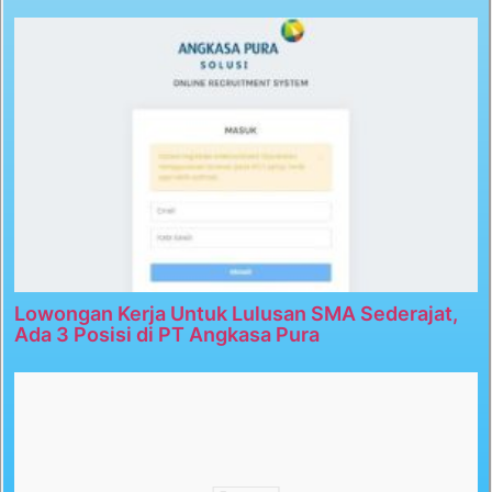
Lowongan Kerja Untuk Lulusan SMA Sederajat,
Ada 3 Posisi di PT Angkasa Pura