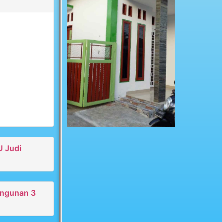
U Judi
angunan 3