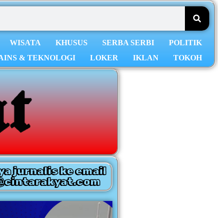
WISATA
KHUSUS
SERBA SERBI
POLITIK
AINS & TEKNOLOGI
LOKER
IKLAN
TOKOH
ya jurnalis ke email
@cintarakyat.com