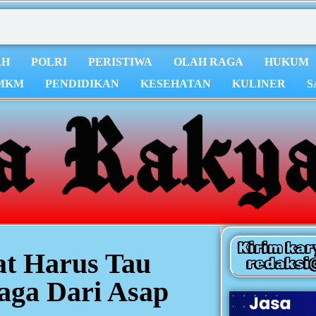
AH
POLRI
PERISTIWA
OLAH RAGA
HUKUM
MKM
PENDIDIKAN
KESEHATAN
KULINER
S
Kirim kar
at Harus Tau
redaksi
aga Dari Asap