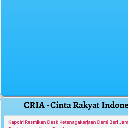
CRIA - Cinta Rakyat Indone
Kapolri Resmikan Desk Ketenagakerjaan Demi Beri Ja