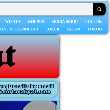
WISATA
KHUSUS
SERBA SERBI
POLITIK
AINS & TEKNOLOGI
LOKER
IKLAN
TOKOH
ya jurnalis ke email
@cintarakyat.com