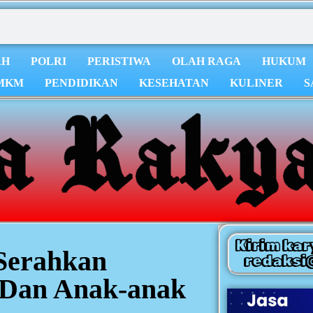
AH
POLRI
PERISTIWA
OLAH RAGA
HUKUM
MKM
PENDIDIKAN
KESEHATAN
KULINER
S
Kirim kar
 Serahkan
redaksi
 Dan Anak-anak