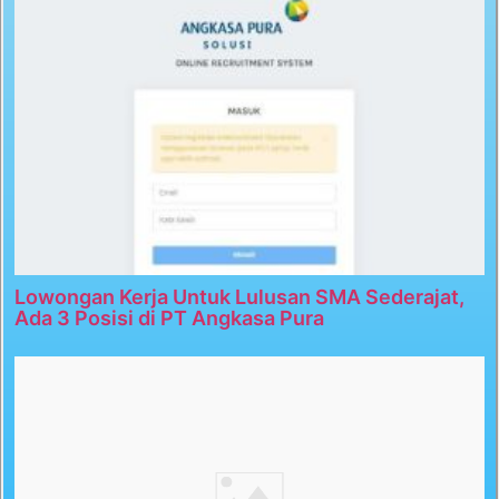
Lowongan Kerja Untuk Lulusan SMA Sederajat,
Ada 3 Posisi di PT Angkasa Pura