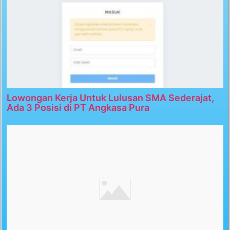
Lowongan Kerja Untuk Lulusan SMA Sederajat,
Ada 3 Posisi di PT Angkasa Pura