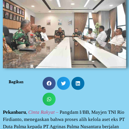
Bagikan
Pekanbaru
,
Cinta Rakyat –
Pangdam I/BB, Mayjen TNI Rio
Firdianto, menegaskan bahwa proses alih kelola aset eks PT
Duta Palma kepada PT Agrinas Palma Nusantara berjalan