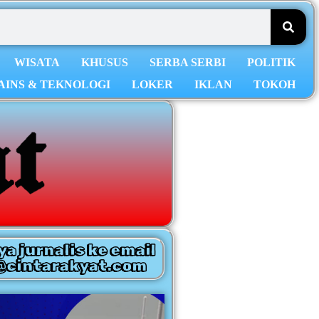
WISATA
KHUSUS
SERBA SERBI
POLITIK
AINS & TEKNOLOGI
LOKER
IKLAN
TOKOH
ya jurnalis ke email
@cintarakyat.com