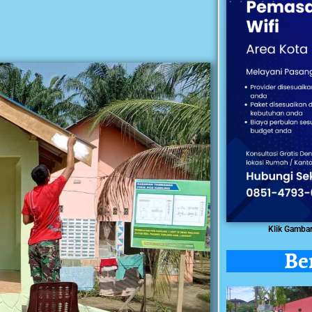
Klik Gamba
Be