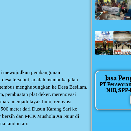
Polri mewujudkan pembangunan
Jasa Pen
 desa tersebut, adalah membuka jalan
PT Perseora
us tembus menghubungkan ke Desa Besilam,
NIB, SPP-IR
um, pembuatan plat deker, merenovasi
ubara menjadi layak huni, renovasi
.500 meter dari Dusun Karang Sari ke
ir bersih dan MCK Mushola An Nuur di
a tandon air.