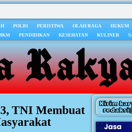
AH
POLRI
PERISTIWA
OLAH RAGA
HUKUM
MKM
PENDIDIKAN
KESEHATAN
KULINER
S
Kirim kar
3, TNI Membuat
redaksi
Masyarakat