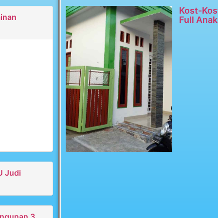
Kost-Kos
minan
Full Anak
U Judi
angunan 3