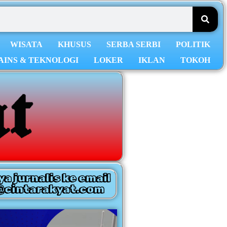
WISATA
KHUSUS
SERBA SERBI
POLITIK
AINS & TEKNOLOGI
LOKER
IKLAN
TOKOH
ya jurnalis ke email
@cintarakyat.com