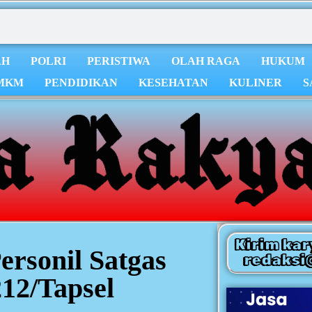
AH
POLRI
PERISTIWA
OLAH RAGA
HUKUM
MKM
PENDIDIKAN
KESEHATAN
KULINER
S
Kirim kar
rsonil Satgas
redaksi
2/Tapsel