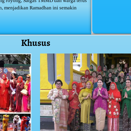
ng royong, Satgas TMMD dan warga terus
, menjadikan Ramadhan ini semakin
Khusus