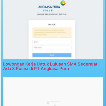
Lowongan Kerja Untuk Lulusan SMA Sederajat,
Ada 3 Posisi di PT Angkasa Pura