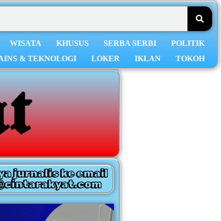
WISATA
KHUSUS
SERBA SERBI
POLITIK
AINS & TEKNOLOGI
LOKER
IKLAN
TOKOH
ya jurnalis ke email
@cintarakyat.com