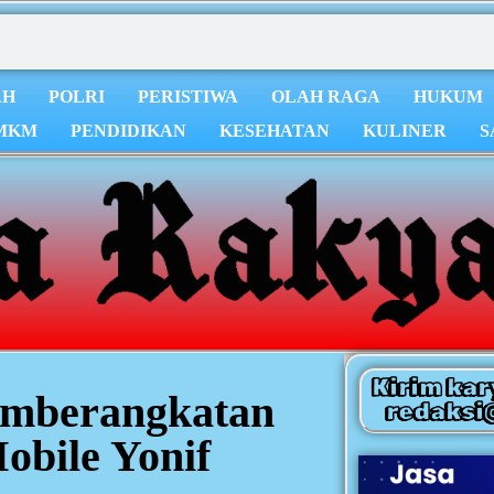
AH
POLRI
PERISTIWA
OLAH RAGA
HUKUM
MKM
PENDIDIKAN
KESEHATAN
KULINER
S
Kirim kar
emberangkatan
redaksi
obile Yonif