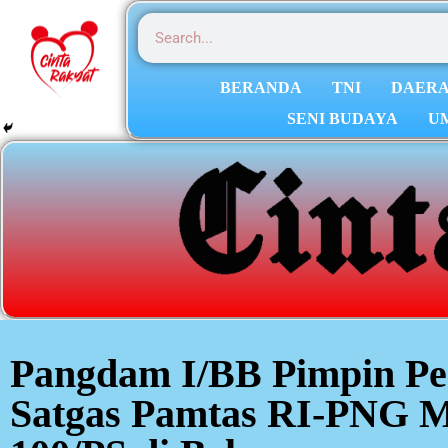
BERANDA
TNI
DAER
SENI BUDAYA
U
Pangdam I/BB Pimpin P
Satgas Pamtas RI-PNG M