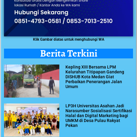
Klik Gambar diatas untuk menghubungi WA
Berita Terkini
Kepling XIII Bersama LPM
Kelurahan Titipapan Gandeng
DISHUB Kota Medan Giat
Perbaikan Penerangan Jalan
Umum
LP3H Universitas Asahan Jadi
Narasumber Sosialisasi Sertifikasi
Halal dan Digital Marketing bagi
UMKM di Desa Pulau Rakyat
Pekan