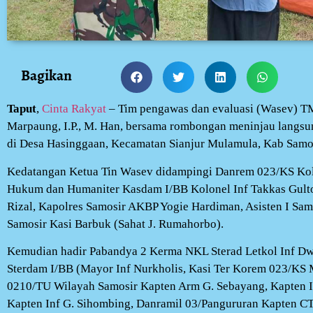
Bagikan
Taput
,
Cinta Rakyat
– Tim pengawas dan evaluasi (Wasev) T
Marpaung, I.P., M. Han, bersama rombongan meninjau lang
di Desa Hasinggaan, Kecamatan Sianjur Mulamula, Kab Samos
Kedatangan Ketua Tin Wasev didampingi Danrem 023/KS Kolo
Hukum dan Humaniter Kasdam I/BB Kolonel Inf Takkas Gulto
Rizal, Kapolres Samosir AKBP Yogie Hardiman, Asisten I Sam
Samosir Kasi Barbuk (Sahat J. Rumahorbo).
Kemudian hadir Pabandya 2 Kerma NKL Sterad Letkol Inf Dwi
Sterdam I/BB (Mayor Inf Nurkholis, Kasi Ter Korem 023/KS
0210/TU Wilayah Samosir Kapten Arm G. Sebayang, Kapten I
Kapten Inf G. Sihombing, Danramil 03/Pangururan Kapten CT