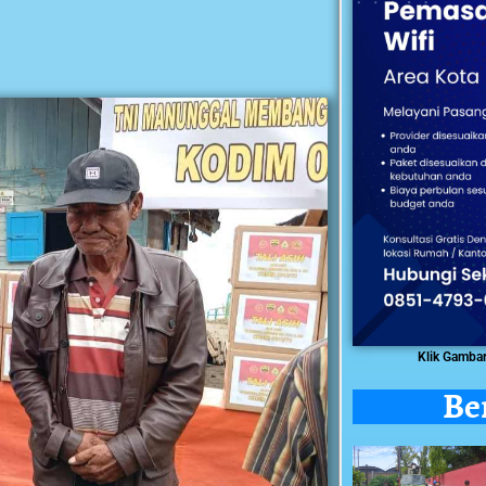
Klik Gamba
Be