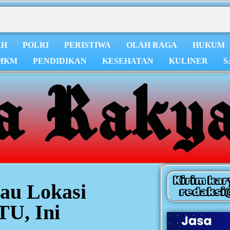
AH
POLRI
PERISTIWA
OLAH RAGA
HUKUM
MKM
PENDIDIKAN
KESEHATAN
KULINER
S
Kirim kar
au Lokasi
redaksi
U, Ini