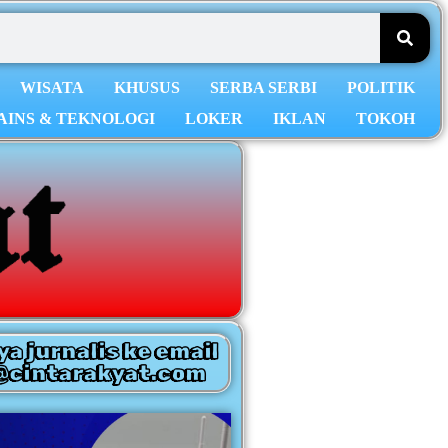
WISATA
KHUSUS
SERBA SERBI
POLITIK
AINS & TEKNOLOGI
LOKER
IKLAN
TOKOH
ya jurnalis ke email
@cintarakyat.com