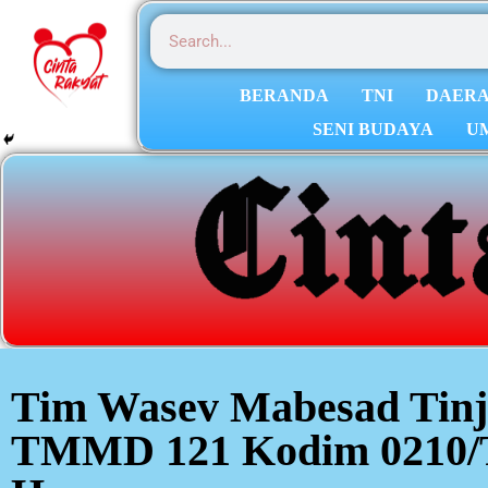
BERANDA
TNI
DAER
SENI BUDAYA
U
Tim Wasev Mabesad Tinj
TMMD 121 Kodim 0210/T