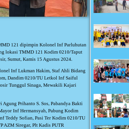
MMD 121 dipimpin Kolonel Inf Parluhutan
sung lokasi TMMD 121 Kodim 0210/Taput
ir, Sumut, Kamis 15 Agustus 2024.
nel Inf Lukman Hakim, Staf Ahli Bidang
m, Dandim 0210/TU Letkol Inf Saiful
osir Tunggul Sinaga, Mewakili Kajari
 Agung Prihanto S. Sos, Pabandya Bakti
 Mayor Inf Hermansyah, Pabung Kodim
nf Teddy Sofian, Pasi Ter Kodim 0210/TU
P AZM Siregar, Plt Kadis PUTR