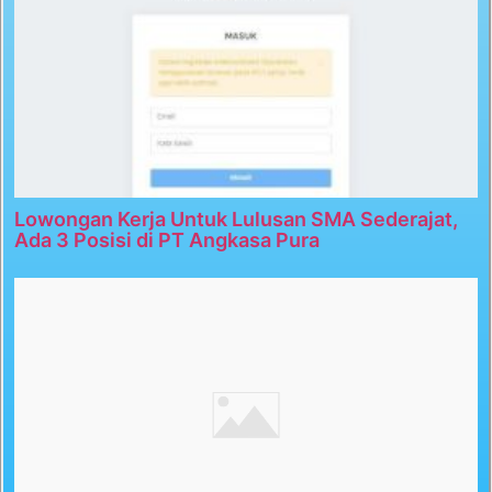
Lowongan Kerja Untuk Lulusan SMA Sederajat,
Ada 3 Posisi di PT Angkasa Pura