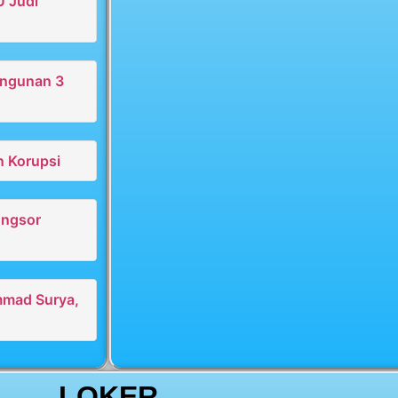
U Judi
angunan 3
n Korupsi
ongsor
mmad Surya,
LOKER