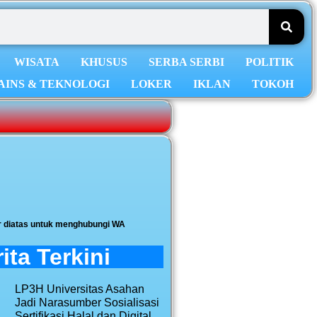
WISATA
KHUSUS
SERBA SERBI
POLITIK
AINS & TEKNOLOGI
LOKER
IKLAN
TOKOH
r diatas untuk menghubungi WA
ita Terkini
LP3H Universitas Asahan
Jadi Narasumber Sosialisasi
Sertifikasi Halal dan Digital