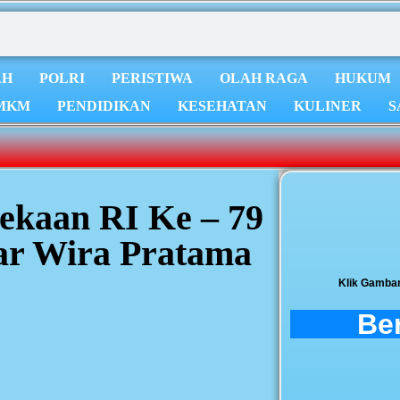
AH
POLRI
PERISTIWA
OLAH RAGA
HUKUM
MKM
PENDIDIKAN
KESEHATAN
KULINER
S
kaan RI Ke – 79
ar Wira Pratama
Klik Gamba
Ber