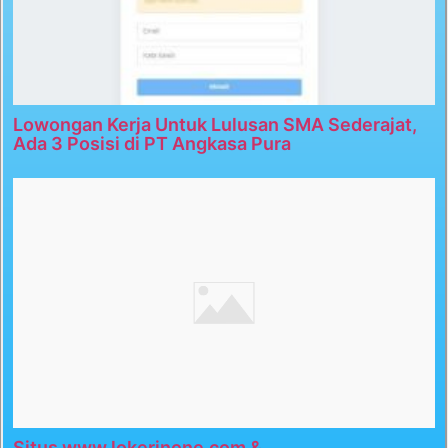
Lowongan Kerja Untuk Lulusan SMA Sederajat,
Ada 3 Posisi di PT Angkasa Pura
Situs www.lokerinone.com &