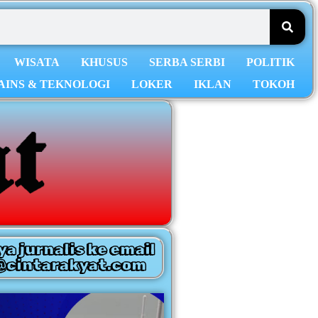
WISATA
KHUSUS
SERBA SERBI
POLITIK
AINS & TEKNOLOGI
LOKER
IKLAN
TOKOH
ya jurnalis ke email
@cintarakyat.com