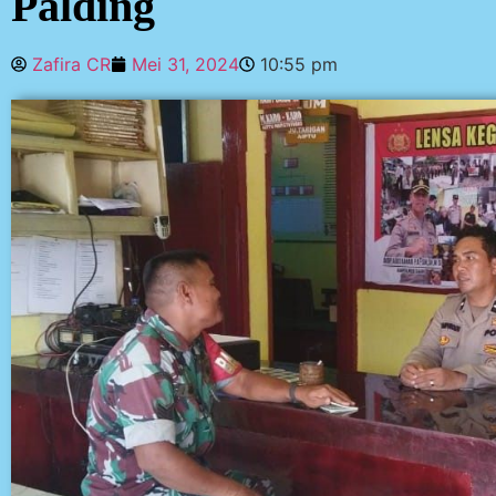
Palding
Zafira CR
Mei 31, 2024
10:55 pm