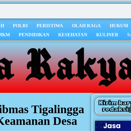
AH
POLRI
PERISTIWA
OLAH RAGA
HUKUM
MKM
PENDIDIKAN
KESEHATAN
KULINER
S
Kirim kar
ibmas Tigalingga
redaksi
 Keamanan Desa