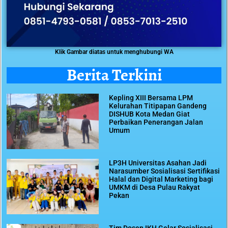
Klik Gambar diatas untuk menghubungi WA
Berita Terkini
Kepling XIII Bersama LPM
Kelurahan Titipapan Gandeng
DISHUB Kota Medan Giat
Perbaikan Penerangan Jalan
Umum
LP3H Universitas Asahan Jadi
Narasumber Sosialisasi Sertifikasi
Halal dan Digital Marketing bagi
UMKM di Desa Pulau Rakyat
Pekan
Tim Dosen IKH Gelar Sosialisasi