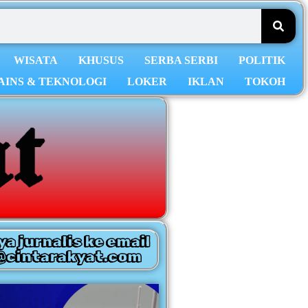
WISATA
KHUSUS
SERBA SERBI
POLITIK
AINS & TEKNOLOGI
LOKER
IKLAN
TOKOH
ya jurnalis ke email
@cintarakyat.com