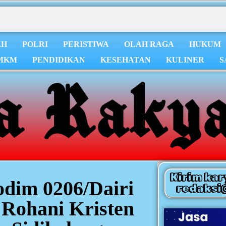
AH
POLRI
PERISTIWA
OLAH RAGA
HUKUM
MKM
PENDIDIKAN
KESEHATAN
KULINER
S
Kirim kar
odim 0206/Dairi
redaksi
Rohani Kristen