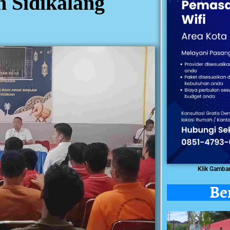
 Sidikalang
Klik Gamba
Be