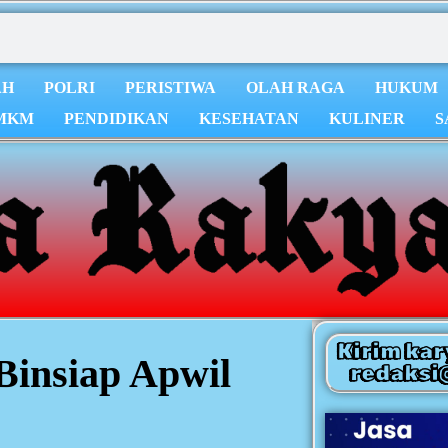
AH
POLRI
PERISTIWA
OLAH RAGA
HUKUM
MKM
PENDIDIKAN
KESEHATAN
KULINER
S
Kirim kar
Binsiap Apwil
redaksi