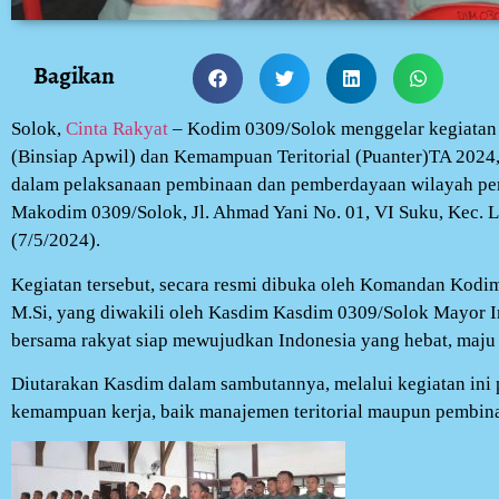
Bagikan
Solok,
Cinta Rakyat
– Kodim 0309/Solok menggelar kegiatan
(Binsiap Apwil) dan Kemampuan Teritorial (Puanter)TA 2024,
dalam pelaksanaan pembinaan dan pemberdayaan wilayah pert
Makodim 0309/Solok, Jl. Ahmad Yani No. 01, VI Suku, Kec. L
(7/5/2024).
Kegiatan tersebut, secara resmi dibuka oleh Komandan Kodim 
M.Si, yang diwakili oleh Kasdim Kasdim 0309/Solok Mayor Inf
bersama rakyat siap mewujudkan Indonesia yang hebat, maju 
Diutarakan Kasdim dalam sambutannya, melalui kegiatan in
kemampuan kerja, baik manajemen teritorial maupun pembina