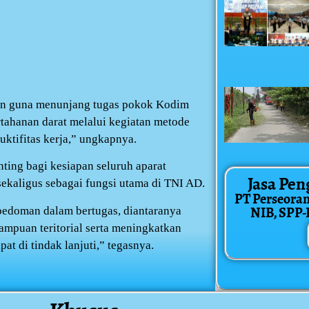
ahan guna menunjang tugas pokok Kodim
tahanan darat melalui kegiatan metode
uktifitas kerja,” ungkapnya.
nting bagi kesiapan seluruh aparat
Jasa Pen
sekaligus sebagai fungsi utama di TNI AD.
PT Perseora
NIB, SPP-IR
pedoman dalam bertugas, diantaranya
mpuan teritorial serta meningkatkan
 di tindak lanjuti,” tegasnya.