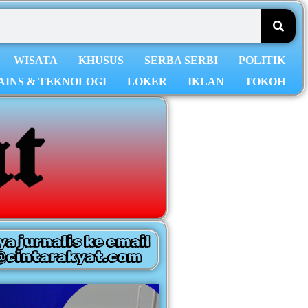
WISATA
KHUSUS
SERBA SERBI
POLITIK
AINS & TEKNOLOGI
LOKER
IKLAN
TOKOH
ya jurnalis ke email
@cintarakyat.com