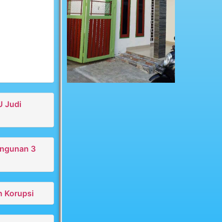
U Judi
angunan 3
n Korupsi