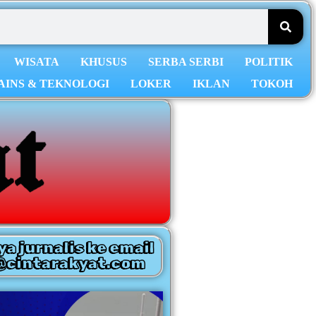
WISATA
KHUSUS
SERBA SERBI
POLITIK
AINS & TEKNOLOGI
LOKER
IKLAN
TOKOH
ya jurnalis ke email
@cintarakyat.com