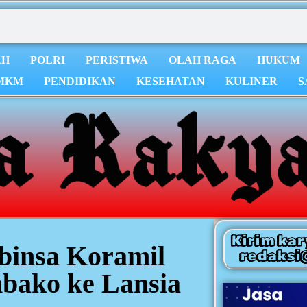
AH
POLRI
PERISTIWA
OLAH RAGA
HUKUM
MKM
PENDIDIKAN
KESEHATAN
KULINER
S
Kirim kar
binsa Koramil
redaksi
mbako ke Lansia