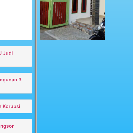
U Judi
angunan 3
n Korupsi
ongsor