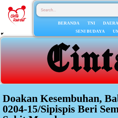
BERANDA
TNI
DAER
SENI BUDAYA
U
Doakan Kesembuhan, Ba
0204-15/Sipispis Beri Se