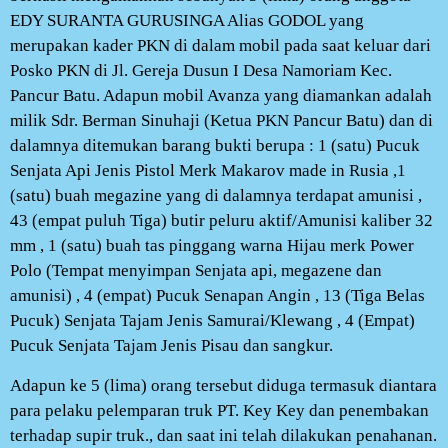
EDY SURANTA GURUSINGA Alias GODOL yang
merupakan kader PKN di dalam mobil pada saat keluar dari
Posko PKN di Jl. Gereja Dusun I Desa Namoriam Kec.
Pancur Batu. Adapun mobil Avanza yang diamankan adalah
milik Sdr. Berman Sinuhaji (Ketua PKN Pancur Batu) dan di
dalamnya ditemukan barang bukti berupa : 1 (satu) Pucuk
Senjata Api Jenis Pistol Merk Makarov made in Rusia ,1
(satu) buah megazine yang di dalamnya terdapat amunisi ,
43 (empat puluh Tiga) butir peluru aktif/Amunisi kaliber 32
mm , 1 (satu) buah tas pinggang warna Hijau merk Power
Polo (Tempat menyimpan Senjata api, megazene dan
amunisi) , 4 (empat) Pucuk Senapan Angin , 13 (Tiga Belas
Pucuk) Senjata Tajam Jenis Samurai/Klewang , 4 (Empat)
Pucuk Senjata Tajam Jenis Pisau dan sangkur.
Adapun ke 5 (lima) orang tersebut diduga termasuk diantara
para pelaku pelemparan truk PT. Key Key dan penembakan
terhadap supir truk., dan saat ini telah dilakukan penahanan.