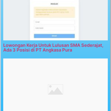
Lowongan Kerja Untuk Lulusan SMA Sederajat,
Ada 3 Posisi di PT Angkasa Pura