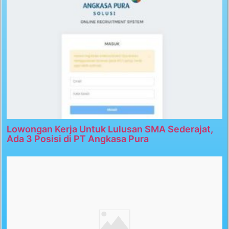
Lowongan Kerja Untuk Lulusan SMA Sederajat,
Ada 3 Posisi di PT Angkasa Pura