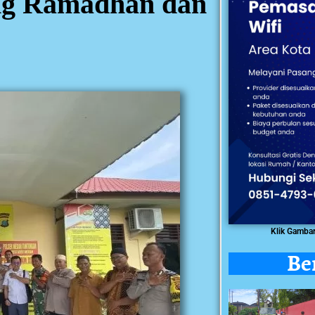
ng Ramadhan dan
Klik Gamba
Be