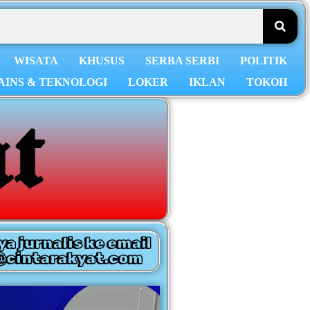
WISATA
KHUSUS
SERBA SERBI
POLITIK
AINS & TEKNOLOGI
LOKER
IKLAN
TOKOH
ya jurnalis ke email
@cintarakyat.com