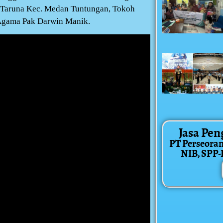
 Taruna Kec. Medan Tuntungan, Tokoh
Agama Pak Darwin Manik.
Jasa Pen
PT Perseora
NIB, SPP-IR