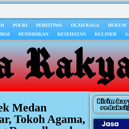
AH
POLRI
PERISTIWA
OLAH RAGA
HUKUM
MKM
PENDIDIKAN
KESEHATAN
KULINER
S
Kirim kar
sek Medan
redaksi
ar, Tokoh Agama,