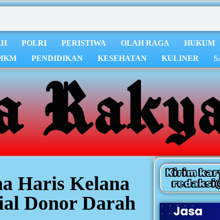
AH
POLRI
PERISTIWA
OLAH RAGA
HUKUM
MKM
PENDIDIKAN
KESEHATAN
KULINER
S
Kirim kar
a Haris Kelana
redaksi
ial Donor Darah