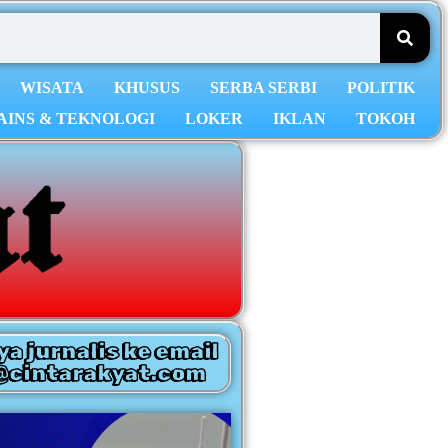
WISATA
KHUSUS
SERBA SERBI
POLITIK
AINS & TEKNOLOGI
LOKER
IKLAN
TOKOH
ya jurnalis ke email
@cintarakyat.com