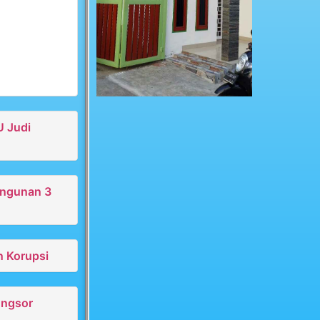
U Judi
angunan 3
n Korupsi
ongsor