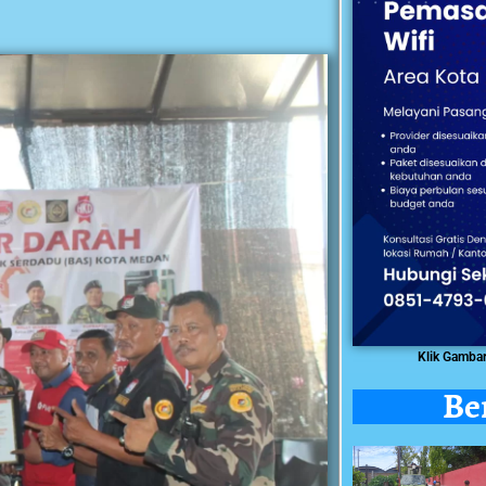
Klik Gamba
Be