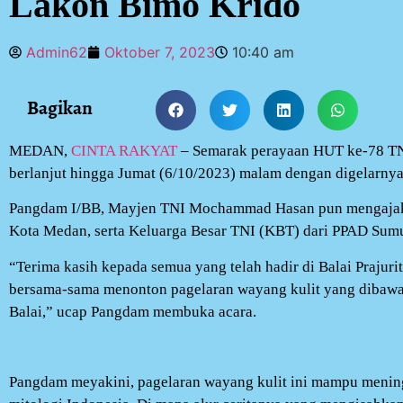
Lakon Bimo Krido
Admin62
Oktober 7, 2023
10:40 am
Bagikan
MEDAN,
CINTA RAKYAT
– Semarak perayaan HUT ke-78 TNI
berlanjut hingga Jumat (6/10/2023) malam dengan digelarnya
Pangdam I/BB, Mayjen TNI Mochammad Hasan pun mengajak
Kota Medan, serta Keluarga Besar TNI (KBT) dari PPAD Sumu
“Terima kasih kepada semua yang telah hadir di Balai Prajur
bersama-sama menonton pagelaran wayang kulit yang dibawak
Balai,” ucap Pangdam membuka acara.
Pangdam meyakini, pagelaran wayang kulit ini mampu meningk