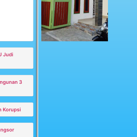
U Judi
angunan 3
n Korupsi
ongsor