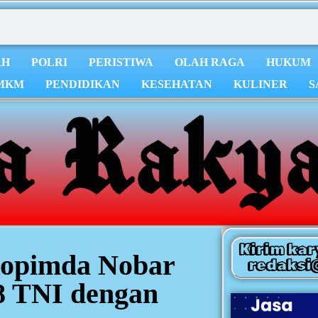
AH
POLRI
PERISTIWA
OLAH RAGA
HUKUM
MKM
PENDIDIKAN
KESEHATAN
KULINER
S
Kirim kar
kopimda Nobar
redaksi
8 TNI dengan