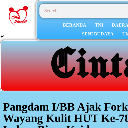
BERANDA
TNI
DAER
SENI BUDAYA
U
Pangdam I/BB Ajak For
Wayang Kulit HUT Ke-7