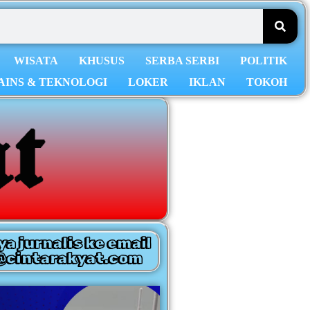
WISATA
KHUSUS
SERBA SERBI
POLITIK
AINS & TEKNOLOGI
LOKER
IKLAN
TOKOH
ya jurnalis ke email
@cintarakyat.com