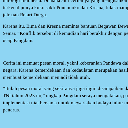
mitologi Indonesia. Di mana alur ceritanya yang mengisahk
terkenal punya kuku sakti Ponconoko dan Kresna, tidak ma
jelmaan Betari Durga.
Karena itu, Bima dan Kresna meminta bantuan Begawan Dew
Semar. “Konflik tersebut di kemudian hari berakhir dengan p
ucap Pangdam.
Cerita ini memuat pesan moral, yakni keberanian Pandawa d
negara. Karena kemerdekaan dan kedaulatan merupakan hasil
membuat kemerdekaan menjadi tidak utuh.
“Itulah pesan moral yang sekiranya juga ingin disampaikan 
TNI tahun 2023 ini,” ungkap Pangdam seraya mengatakan, pag
implementasi niat bersama untuk mewariskan budaya luhur m
penerus.