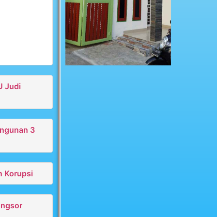
U Judi
angunan 3
n Korupsi
ongsor