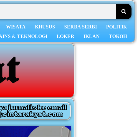
WISATA
KHUSUS
SERBA SERBI
POLITIK
AINS & TEKNOLOGI
LOKER
IKLAN
TOKOH
ya jurnalis ke email
@cintarakyat.com