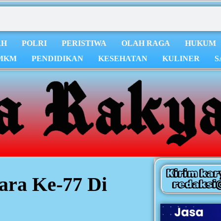
AH
POLRI
PERISTIWA
OLAH RAGA
HUKUM
MKM
PENDIDIKAN
KESEHATAN
KULINER
S
Kirim kar
ara Ke-77 Di
redaksi