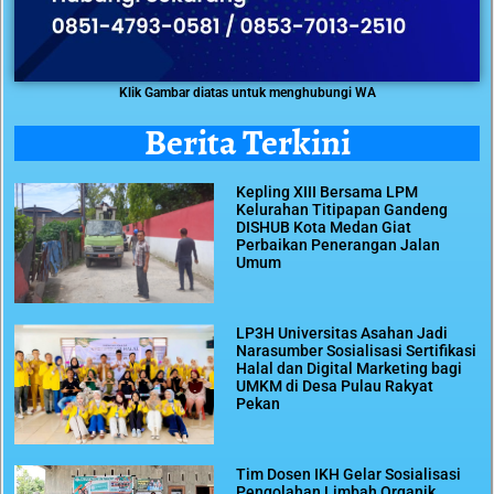
Klik Gambar diatas untuk menghubungi WA
Berita Terkini
Kepling XIII Bersama LPM
Kelurahan Titipapan Gandeng
DISHUB Kota Medan Giat
Perbaikan Penerangan Jalan
Umum
LP3H Universitas Asahan Jadi
Narasumber Sosialisasi Sertifikasi
Halal dan Digital Marketing bagi
UMKM di Desa Pulau Rakyat
Pekan
Tim Dosen IKH Gelar Sosialisasi
Pengolahan Limbah Organik