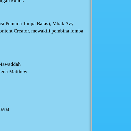
ungan kunci.
asi Pemuda Tanpa Batas), Mbak Avy
Content Creator, mewakili pembina lomba
 Mawaddah
leena Matthew
dayat