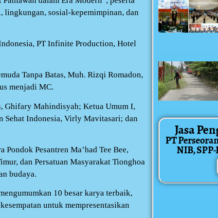
 Pahlawan dalam Era Modern”, peserta
, lingkungan, sosial-kepemimpinan, dan
donesia, PT Infinite Production, Hotel
emuda Tanpa Batas, Muh. Rizqi Romadon,
gus menjadi MC.
s, Ghifary Mahindisyah; Ketua Umum I,
ehat Indonesia, Virly Mavitasari; dan
Jasa Pen
PT Perseora
NIB, SPP-IR
ra Pondok Pesantren Ma’had Tee Bee,
Timur, dan Persatuan Masyarakat Tionghoa
an budaya.
 mengumumkan 10 besar karya terbaik,
ri kesempatan untuk mempresentasikan