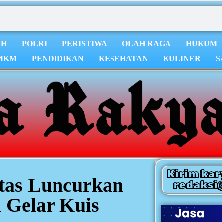
AH
POLRI
PERISTIWA
OLAH RAGA
HUKUM
MKM
PENDIDIKAN
KESEHATAN
KULINER
S
Kirim kar
tas Luncurkan
redaksi
 Gelar Kuis