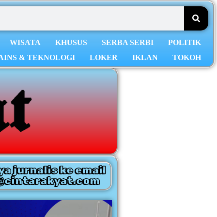
WISATA
KHUSUS
SERBA SERBI
POLITIK
AINS & TEKNOLOGI
LOKER
IKLAN
TOKOH
ya jurnalis ke email
@cintarakyat.com