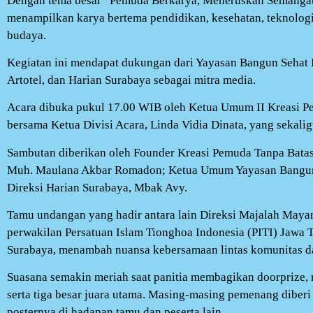
Dengan tema besar “Pemuda Berkarya, Meneruskan Semangat
menampilkan karya bertema pendidikan, kesehatan, teknologi
budaya.
Kegiatan ini mendapat dukungan dari Yayasan Bangun Sehat In
Artotel, dan Harian Surabaya sebagai mitra media.
Acara dibuka pukul 17.00 WIB oleh Ketua Umum II Kreasi P
bersama Ketua Divisi Acara, Linda Vidia Dinata, yang sekali
Sambutan diberikan oleh Founder Kreasi Pemuda Tanpa Bata
Muh. Maulana Akbar Romadon; Ketua Umum Yayasan Bangun S
Direksi Harian Surabaya, Mbak Avy.
Tamu undangan yang hadir antara lain Direksi Majalah Maya
perwakilan Persatuan Islam Tionghoa Indonesia (PITI) Jawa 
Surabaya, menambah nuansa kebersamaan lintas komunitas d
Suasana semakin meriah saat panitia membagikan doorprize,
serta tiga besar juara utama. Masing-masing pemenang dibe
posternya di hadapan tamu dan peserta lain.