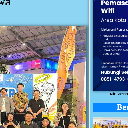
wa
Klik Gamba
Be