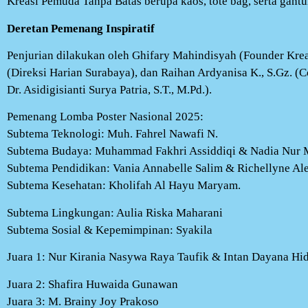
Kreasi Pemuda Tanpa Batas berupa kaos, tote bag, serta gant
Deretan Pemenang Inspiratif
Penjurian dilakukan oleh Ghifary Mahindisyah (Founder Kre
(Direksi Harian Surabaya), dan Raihan Ardyanisa K., S.Gz. (
Dr. Asidigisianti Surya Patria, S.T., M.Pd.).
Pemenang Lomba Poster Nasional 2025:
Subtema Teknologi: Muh. Fahrel Nawafi N.
Subtema Budaya: Muhammad Fakhri Assiddiqi & Nadia Nur
Subtema Pendidikan: Vania Annabelle Salim & Richellyne A
Subtema Kesehatan: Kholifah Al Hayu Maryam.
Subtema Lingkungan: Aulia Riska Maharani
Subtema Sosial & Kepemimpinan: Syakila
Juara 1: Nur Kirania Nasywa Raya Taufik & Intan Dayana Hi
Juara 2: Shafira Huwaida Gunawan
Juara 3: M. Brainy Joy Prakoso