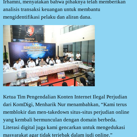
Irhamni, menyatakan bahwa pihaknya telah memberikan
analisis transaksi keuangan untuk membantu
mengidentifikasi pelaku dan aliran dana.
Ketua Tim Pengendalian Konten Internet Ilegal Perjudian
dari KomDigi, Menharik Nur menambahkan, “Kami terus
memblokir dan men-takedown situs-situs perjudian online
yang kembali bermunculan dengan domain berbeda.
Literasi digital juga kami gencarkan untuk mengedukasi
masyarakat agar tidak terjebak dalam judi online.”