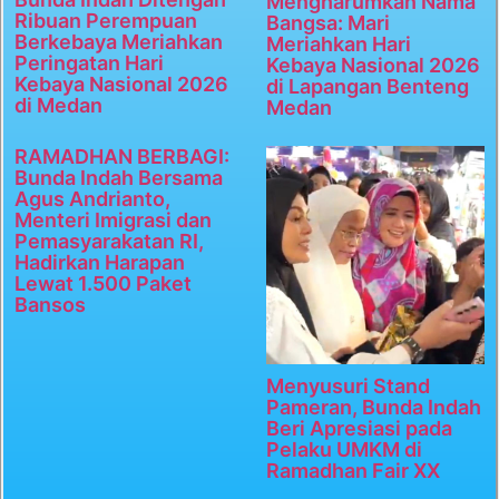
Mengharumkan Nama
Ribuan Perempuan
Bangsa: Mari
Berkebaya Meriahkan
Meriahkan Hari
Peringatan Hari
Kebaya Nasional 2026
Kebaya Nasional 2026
di Lapangan Benteng
di Medan
Medan
RAMADHAN BERBAGI:
Bunda Indah Bersama
Agus Andrianto,
Menteri Imigrasi dan
Pemasyarakatan RI,
Hadirkan Harapan
Lewat 1.500 Paket
Bansos
Menyusuri Stand
Pameran, Bunda Indah
Beri Apresiasi pada
Pelaku UMKM di
Ramadhan Fair XX