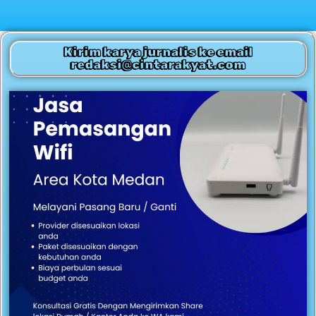
Kirim karya jurnalis ke email
redaksi@cintarakyat.com