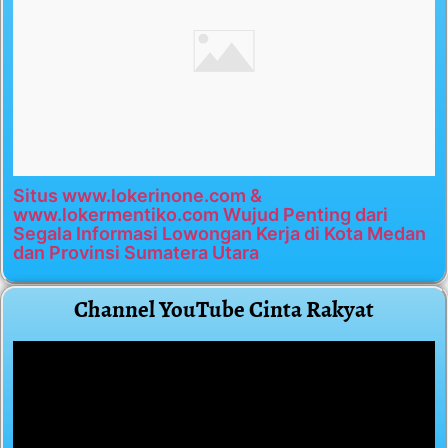
Situs www.lokerinone.com &
www.lokermentiko.com Wujud Penting dari
Segala Informasi Lowongan Kerja di Kota Medan
dan Provinsi Sumatera Utara
Channel YouTube Cinta Rakyat