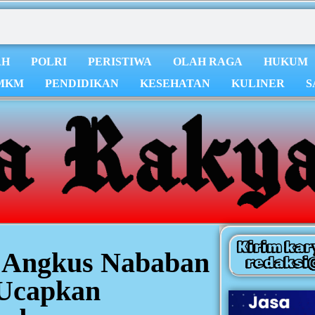
AH
POLRI
PERISTIWA
OLAH RAGA
HUKUM
MKM
PENDIDIKAN
KESEHATAN
KULINER
S
Kirim kar
 Angkus Nababan
redaksi
 Ucapkan