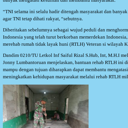
banyak mengatasi kesulitan dan membantu masyarakat.
“TNI selama ini selalu hadir ditengah masyarakat dan banyak
agar TNI tetap dihati rakyat, “sebutnya.
Diberitakan sebelumnya sebagai wujud peduli dan menghorm
Indonesia yang telah turut berkorban memerdekan Indonesia,
merehab rumah tidak layak huni (RTLH) Veteran si wilayah 
Dandim 0210/TU Letkol Inf Saiful Rizal S.Hub, Int, M.H.I me
Jonny Lumbantoruan menjelaskan, bantuan rehab RTLH ini d
mampu dengan tujuan diharapkan dapat membantu mengatasi 
meningkatkan kehidupan masyarakat melalui rehab RTLH milik