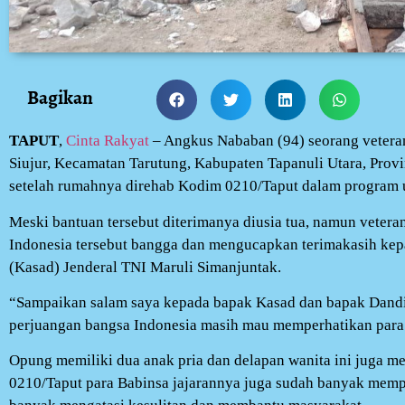
Bagikan
TAPUT
,
Cinta Rakyat
– Angkus Nababan (94) seorang vetera
Siujur, Kecamatan Tarutung, Kabupaten Tapanuli Utara, Prov
setelah rumahnya direhab Kodim 0210/Taput dalam program 
Meski bantuan tersebut diterimanya diusia tua, namun veter
Indonesia tersebut bangga dan mengucapkan terimakasih kep
(Kasad) Jenderal TNI Maruli Simanjuntak.
“Sampaikan salam saya kepada bapak Kasad dan bapak Dandi
perjuangan bangsa Indonesia masih mau memperhatikan para v
Opung memiliki dua anak pria dan delapan wanita ini juga 
0210/Taput para Babinsa jajarannya juga sudah banyak mem