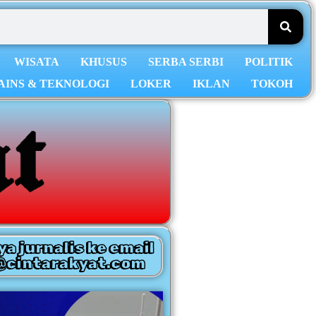
WISATA
KHUSUS
SERBA SERBI
POLITIK
AINS & TEKNOLOGI
LOKER
IKLAN
TOKOH
ya jurnalis ke email
@cintarakyat.com