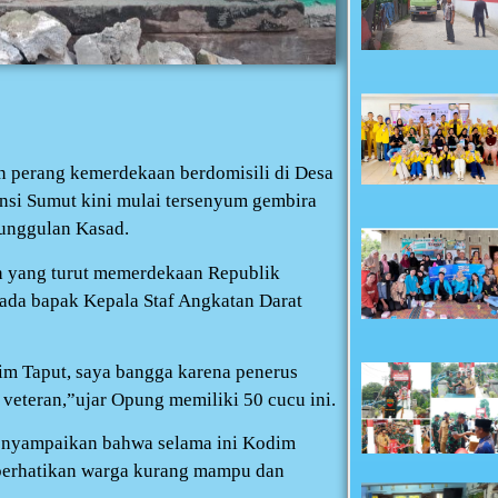
n perang kemerdekaan berdomisili di Desa
insi Sumut kini mulai tersenyum gembira
unggulan Kasad.
an yang turut memerdekaan Republik
ada bapak Kepala Staf Angkatan Darat
m Taput, saya bangga karena penerus
eteran,”ujar Opung memiliki 50 cucu ini.
menyampaikan bahwa selama ini Kodim
perhatikan warga kurang mampu dan