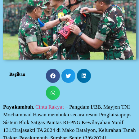
Bagikan
Payakumbuh
,
Cinta Rakyat
– Pangdam I/BB, Mayjen TNI
Mochammad Hasan membuka secara resmi Proglatsiapops
Sistem Blok Satgas Pamtas RI-PNG Kewilayahan Yonif
131/Brajasakti TA 2024 di Mako Batalyon, Kelurahan Tanah
Tiakar, Payakumbuh, Sumbar, Senin (3/6/2024).