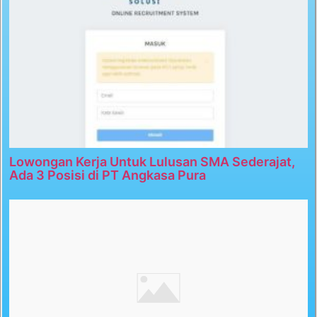
Lowongan Kerja Untuk Lulusan SMA Sederajat,
Ada 3 Posisi di PT Angkasa Pura