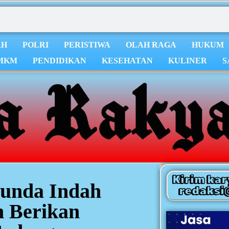
AH
POLRI
PERISTIWA
OLAH RAGA
HUKUM
MKM
PENDIDIKAN
KESEHATAN
KULINER
S
Kirim kar
unda Indah
redaksi
n Berikan