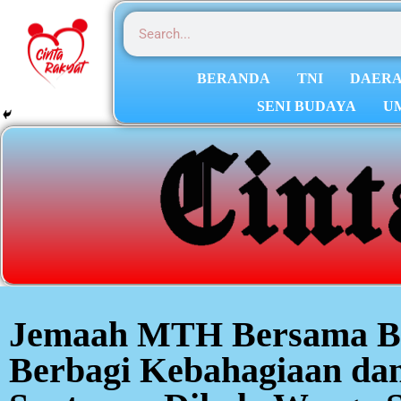
BERANDA
TNI
DAER
SENI BUDAYA
U
Jemaah MTH Bersama B
Berbagi Kebahagiaan da