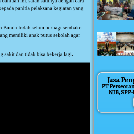
antuan ini, salah satunya dengan cara
epada panitia pelaksana kegiatan yang
 Bunda Indah selain berbagi sembako
ang memiliki anak putus sekolah agar
sakit dan tidak bisa bekerja lagi.
Jasa Pen
PT Perseora
NIB, SPP-IR