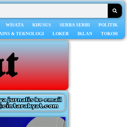
WISATA
KHUSUS
SERBA SERBI
POLITIK
AINS & TEKNOLOGI
LOKER
IKLAN
TOKOH
ya jurnalis ke email
@cintarakyat.com