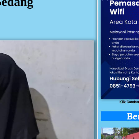
Sedang
Klik Gamba
Be