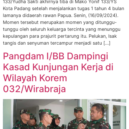
133/Yudha Sakti akhirnya tiba di Mako Yonif 133/YS
Kota Padang setelah menjalankan tugas 1 tahun 4 bulan
lamanya didaerah rawan Papua. Senin, (16/09/2024).
Momen tersebut merupakan momen yang ditunggu-
tunggu oleh seluruh keluarga tercinta yang menunggu
kepulangan para prajurit pertarung itu. Pelukan, Isak
tangis dan senyuman tercampur menjadi satu […]
Pangdam I/BB Dampingi
Kasad Kunjungan Kerja di
Wilayah Korem
032/Wirabraja