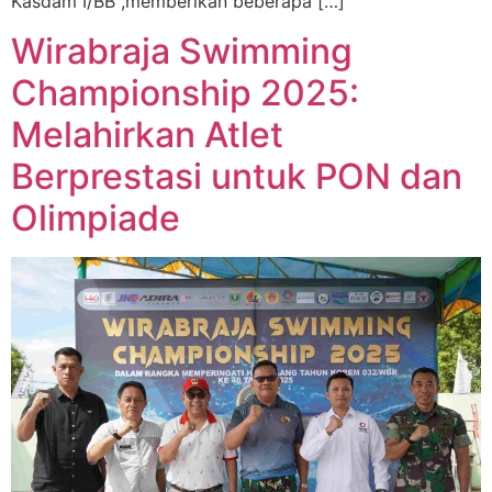
Kasdam I/BB ,memberikan beberapa […]
Wirabraja Swimming
Championship 2025:
Melahirkan Atlet
Berprestasi untuk PON dan
Olimpiade