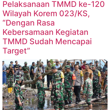
Pelaksanaan TMMD ke-120
Wilayah Korem 023/KS,
“Dengan Rasa
Kebersamaan Kegiatan
TMMD Sudah Mencapai
Target”