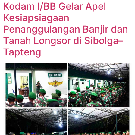
Kodam I/BB Gelar Apel
Kesiapsiagaan
Penanggulangan Banjir dan
Tanah Longsor di Sibolga–
Tapteng