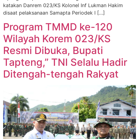
katakan Danrem 023/KS Kolonel Inf Lukman Hakim
disaat pelaksanaan Samapta Periodek I […]
Program TMMD ke-120
Wilayah Korem 023/KS
Resmi Dibuka, Bupati
Tapteng,” TNI Selalu Hadir
Ditengah-tengah Rakyat