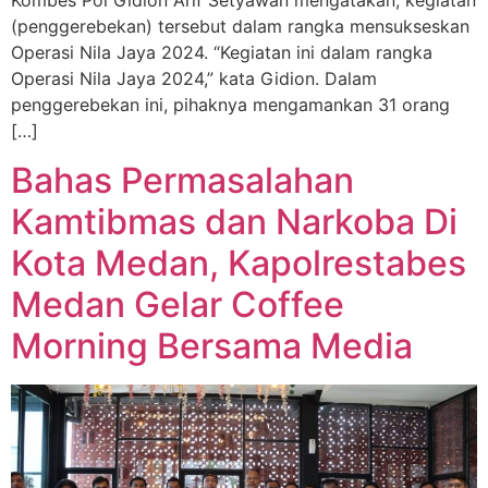
Kombes Pol Gidion Arif Setyawan mengatakan, kegiatan
(penggerebekan) tersebut dalam rangka mensukseskan
Operasi Nila Jaya 2024. “Kegiatan ini dalam rangka
Operasi Nila Jaya 2024,” kata Gidion. Dalam
penggerebekan ini, pihaknya mengamankan 31 orang
[…]
Bahas Permasalahan
Kamtibmas dan Narkoba Di
Kota Medan, Kapolrestabes
Medan Gelar Coffee
Morning Bersama Media