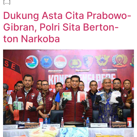
[…]
Dukung Asta Cita Prabowo-
Gibran, Polri Sita Berton-
ton Narkoba