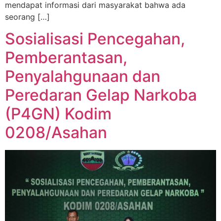
mendapat informasi dari masyarakat bahwa ada
seorang […]
Sosialisasi Pencegahan,
Pemberantasan,
Penyalahgunaan dan
Peredaran Gelap Narkoba
(P4GN) Kodim
0208/Asahan