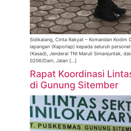
Sidikalang, Cinta Rakyat – Komandan Kodim 0
lapangan (Kaporlap) kepada seluruh personel 
(Kasad), Jenderal TNI Maruli Simanjuntak, d
0206/Dairi, Jalan […]
Rapat Koordinasi Lint
di Gunung Sitember