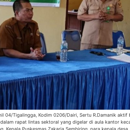
il 04/Tigalingga, Kodim 0206/Dairi, Sertu R.Damanik akti
a dalam rapat lintas sektoral yang digelar di aula kantor k
ng, Kepala Puskesmas Zakaria Sembiring, para kepala desa