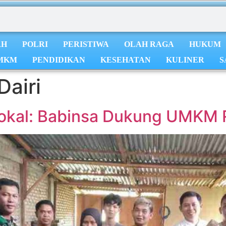
AH
POLRI
PERISTIWA
OLAH RAGA
HUKUM
MKM
PENDIDIKAN
KESEHATAN
KULINER
S
airi
okal: Babinsa Dukung UMKM R