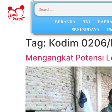
BERANDA
TNI
DAER
SENI BUDAYA
U
Tag:
Kodim 0206/D
Mengangkat Potensi L