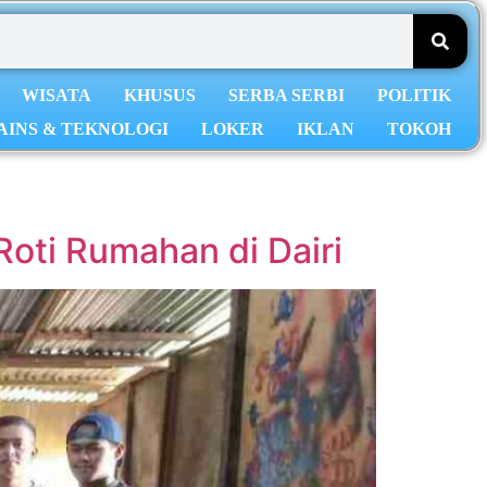
WISATA
KHUSUS
SERBA SERBI
POLITIK
AINS & TEKNOLOGI
LOKER
IKLAN
TOKOH
oti Rumahan di Dairi