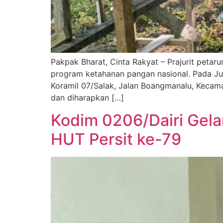
Pakpak Bharat, Cinta Rakyat – Prajurit peta
program ketahanan pangan nasional. Pada J
Koramil 07/Salak, Jalan Boangmanalu, Kecam
dan diharapkan […]
Kodim 0206/Dairi Gela
HUT Persit ke-79