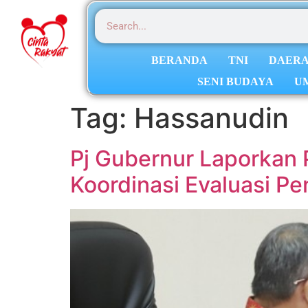
BERANDA
TNI
DAER
SENI BUDAYA
U
Tag:
Hassanudin
Pj Gubernur Laporkan 
Koordinasi Evaluasi 