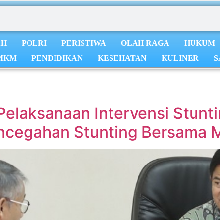
AH
POLRI
PERISTIWA
OLAH RAGA
HUKUM
MKM
PENDIDIKAN
KESEHATAN
KULINER
S
Pelaksanaan Intervensi Stunti
Pencegahan Stunting Bersama