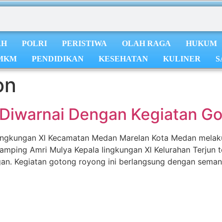
AH
POLRI
PERISTIWA
OLAH RAGA
HUKUM
MKM
PENDIDIKAN
KESEHATAN
KULINER
S
on
g Diwarnai Dengan Kegiatan G
Lingkungan XI Kecamatan Medan Marelan Kota Medan mela
damping Amri Mulya Kepala lingkungan XI Kelurahan Terjun t
n. Kegiatan gotong royong ini berlangsung dengan semang