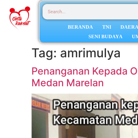
BERANDA
TNI
DAER
SENI BUDAYA
U
Tag:
amrimulya
Penanganan Kepada OD
Medan Marelan