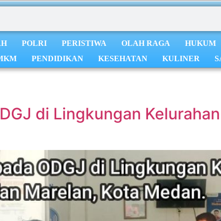
AH
POLRI
PERISTIWA
OLAH RAGA
HUKUM
MKM
PENDIDIKAN
KESEHATAN
KULINER
S
GJ di Lingkungan Kelurahan