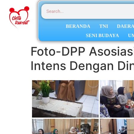
BERANDA
TNI
DAER
SENI BUDAYA
U
Foto-DPP Asosias
Intens Dengan Di