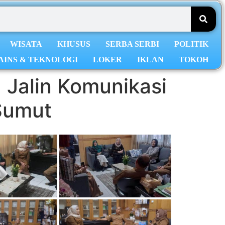
WISATA
KHUSUS
SERBA SERBI
POLITIK
AINS & TEKNOLOGI
LOKER
IKLAN
TOKOH
 Jalin Komunikasi
Sumut