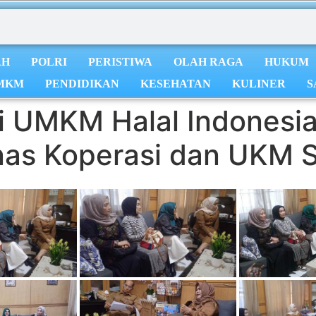
AH
POLRI
PERISTIWA
OLAH RAGA
HUKUM
MKM
PENDIDIKAN
KESEHATAN
KULINER
S
i UMKM Halal Indonesia
nas Koperasi dan UKM 